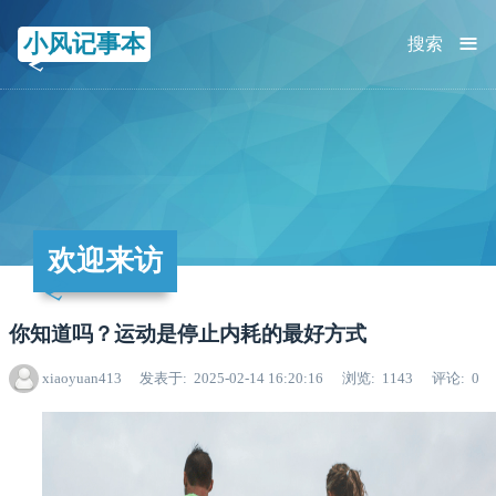
≡
小风记事本
搜索
欢迎来访
你知道吗？运动是停止内耗的最好方式
xiaoyuan413
发表于
2025-02-14 16:20:16
浏览
1143
评论
0