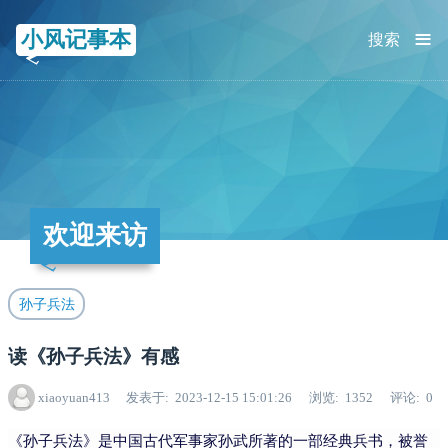
≡
小风记事本
搜索
欢迎来访
孙子兵法
读《孙子兵法》有感
xiaoyuan413
发表于
2023-12-15 15:01:26
浏览
1352
评论
0
《孙子兵法》是中国古代军事家孙武所著的一部经典兵书，被誉